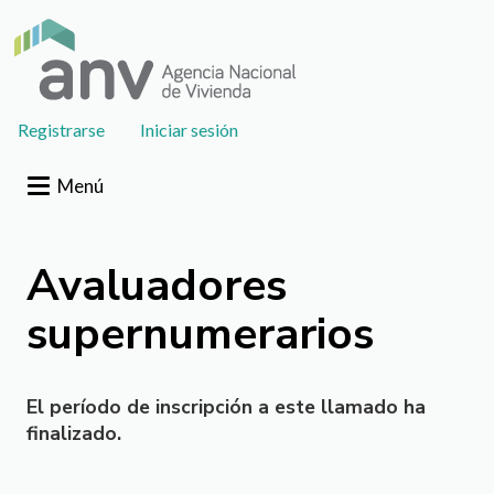
Pasar al contenido principal
User
Registrarse
Iniciar sesión
account
menu
Menú
Avaluadores
supernumerarios
El período de inscripción a este llamado ha
finalizado.