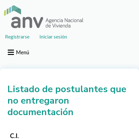
Pasar al contenido principal
User
Registrarse
Iniciar sesión
account
menu
Menú
Listado de postulantes que
no entregaron
documentación
C.I.