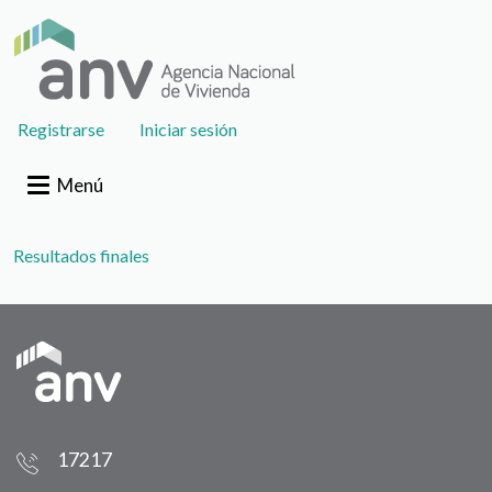
Pasar al contenido principal
User
Registrarse
Iniciar sesión
account
menu
Menú
Documento
Resultados finales
17217