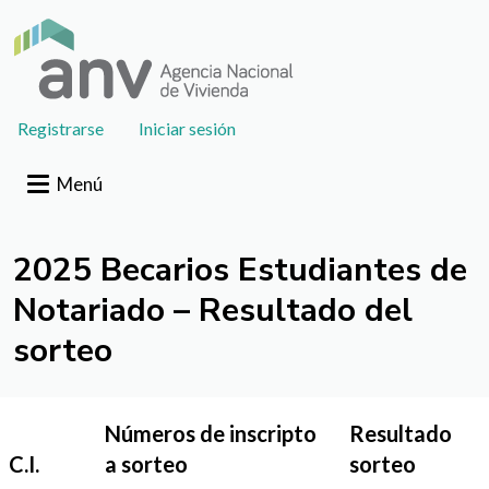
Pasar al contenido principal
User
Registrarse
Iniciar sesión
account
menu
Menú
2025 Becarios Estudiantes de
Notariado – Resultado del
sorteo
Números de inscripto
Resultado
C.I.
a sorteo
sorteo