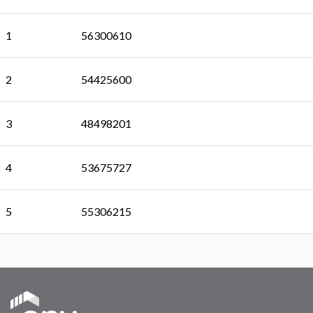
1
56300610
2
54425600
3
48498201
4
53675727
5
55306215