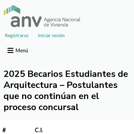
Pasar al contenido principal
User
Registrarse
Iniciar sesión
account
menu
Menú
2025 Becarios Estudiantes de
Arquitectura – Postulantes
que no continúan en el
proceso concursal
#
C.I.