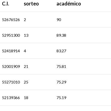
C.I.
sorteo
académico
52676526
2
90
52951300
13
89.38
52418914
4
83.27
52001909
21
75.81
55271010
25
75.29
52139366
18
75.19