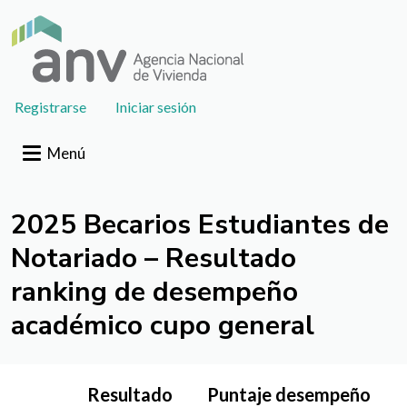
Pasar al contenido principal
User
Registrarse
Iniciar sesión
account
menu
Menú
2025 Becarios Estudiantes de
Notariado – Resultado
ranking de desempeño
académico cupo general
Resultado
Puntaje desempeño