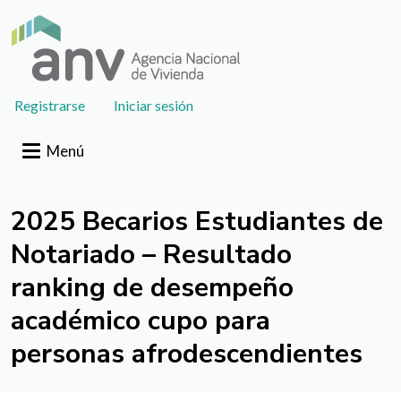
Pasar al contenido principal
User
Registrarse
Iniciar sesión
account
menu
Menú
2025 Becarios Estudiantes de
Notariado – Resultado
ranking de desempeño
académico cupo para
personas afrodescendientes