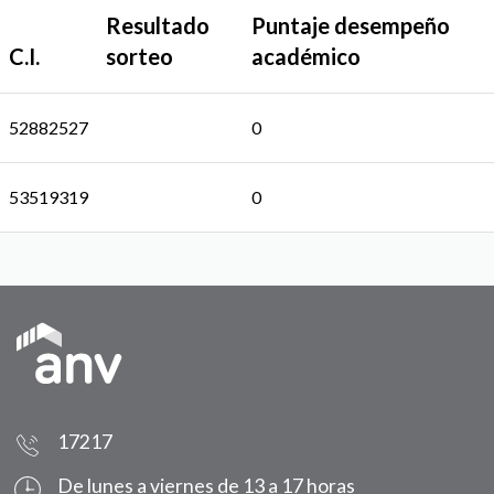
Resultado
Puntaje desempeño
C.I.
sorteo
académico
52882527
0
53519319
0
17217
De lunes a viernes de 13 a 17 horas