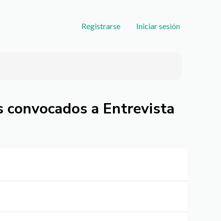
User
Registrarse
Iniciar sesión
account
menu
s convocados a Entrevista