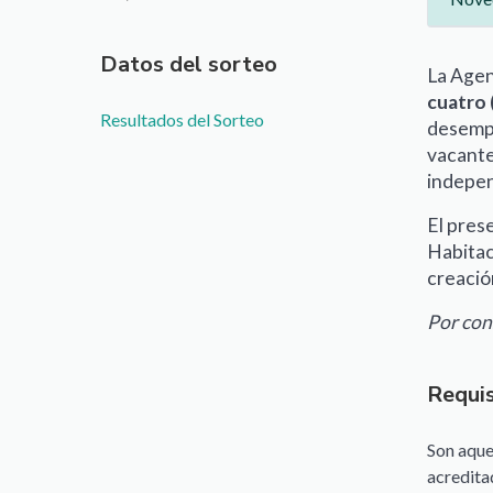
Datos del sorteo
La Agen
cuatro 
Resultados del Sorteo
desempe
vacante
indepen
El pres
Habitac
creació
Por cons
Requis
Son aque
acreditad