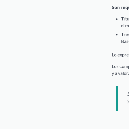
Son requ
Títu
el 
Tres
Base
Lo expre
Los comp
y a valor
S
y