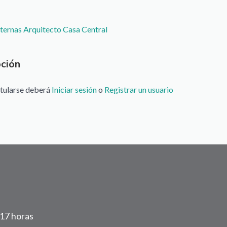
ento
ternas Arquitecto Casa Central
pción
tularse deberá
Iniciar sesión
o
Registrar un usuario
 17 horas