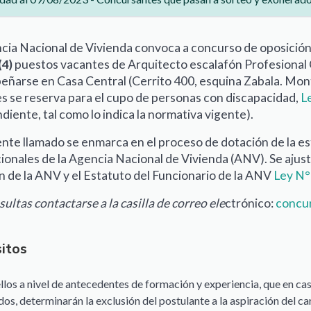
cia Nacional de Vivienda convoca a concurso de oposición
(4)
puestos vacantes de Arquitecto escalafón Profesional C
ñarse en Casa Central (Cerrito 400, esquina Zabala. Mont
s se reserva para el cupo de personas con discapacidad,
L
diente, tal como lo indica la normativa vigente).
ente llamado se enmarca en el proceso de dotación de la e
ionales de la Agencia Nacional de Vivienda (ANV). Se ajusta
n de la ANV y el Estatuto del Funcionario de la ANV
Ley N°
ultas contactarse a la casilla de correo ele
ctrónico:
concu
itos
llos a nivel de antecedentes de formación y experiencia, que en c
os, determinarán la exclusión del postulante a la aspiración del ca