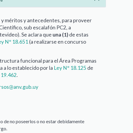
 y méritos y antecedentes, para proveer
ientífico, sub escalafón PC2, a
evideo). Se aclara que
una (1)
de estas
ey N° 18.651
(a realizarse en concurso
structura funcional para el Área Programas
 a lo establecido por la
Ley N° 18.125
de
 19.462
.
rsos@anv.gub.uy
aso de no poseerlos o no estar debidamente
rgo.