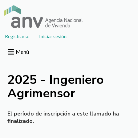
Pasar al contenido principal
User
Registrarse
Iniciar sesión
account
menu
Menú
2025 - Ingeniero
Agrimensor
El período de inscripción a este llamado ha
finalizado.