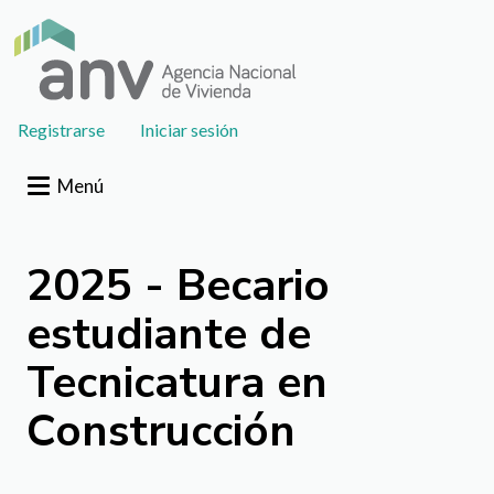
Pasar al contenido principal
User
Registrarse
Iniciar sesión
account
menu
Menú
2025 - Becario
estudiante de
Tecnicatura en
Construcción