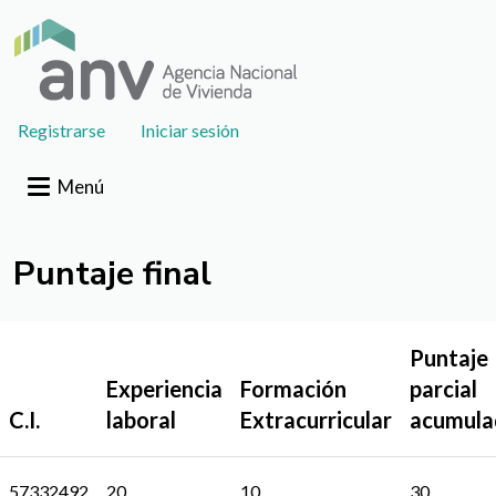
Pasar al contenido principal
User
Registrarse
Iniciar sesión
account
menu
Menú
Puntaje final
Puntaje
Experiencia
Formación
parcial
C.I.
laboral
Extracurricular
acumula
57332492
20
10
30