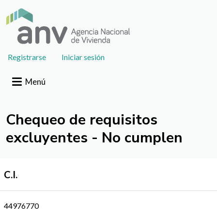
Pasar al contenido principal
User
Registrarse
Iniciar sesión
account
menu
Menú
Chequeo de requisitos
excluyentes - No cumplen
C.I.
44976770