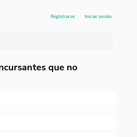
User
Registrarse
Iniciar sesión
account
menu
oncursantes que no