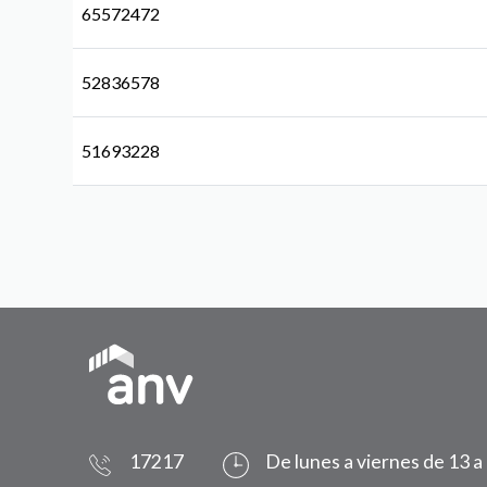
65572472
52836578
51693228
17217
De lunes a viernes de 13 a